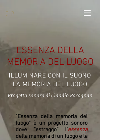
C P
ESSENZA DELLA
MEMORIA DEL LUOGO
ILLUMINARE CON IL SUONO
LA MEMORIA DEL LUOGO
Progetto sonoro di Claudio Pacagnan
"Essenza della memoria del
luogo” è un progetto sonoro
dove “estraggo” l’
essenza
della memoria di un luogo e la