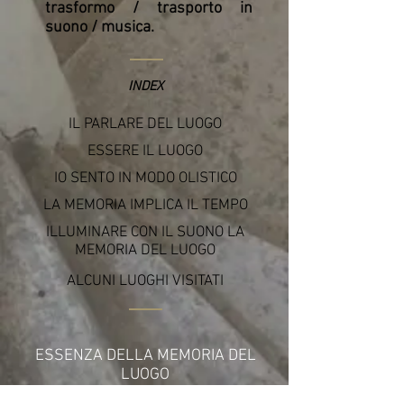
trasformo / trasporto in
suono / musica.
INDEX
IL PARLARE DEL LUOGO
ESSERE IL LUOGO
IO SENTO IN MODO OLISTICO
LA MEMORIA IMPLICA IL TEMPO
ILLUMINARE CON IL SUONO LA
MEMORIA DEL LUOGO
ALCUNI LUOGHI VISITATI
ESSENZA DELLA MEMORIA DEL
LUOGO
Progetto sonoro di Claudio